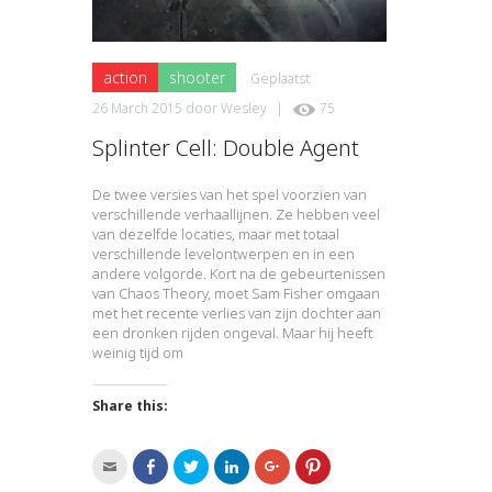
action
shooter
Geplaatst
26 March 2015
door
Wesley
|
75
Splinter Cell: Double Agent
De twee versies van het spel voorzien van
verschillende verhaallijnen. Ze hebben veel
van dezelfde locaties, maar met totaal
verschillende levelontwerpen en in een
andere volgorde. Kort na de gebeurtenissen
van Chaos Theory, moet Sam Fisher omgaan
met het recente verlies van zijn dochter aan
een dronken rijden ongeval. Maar hij heeft
weinig tijd om
Share this:
Click
Click
Click
Click
Click
Click
to
to
to
to
to
to
email
share
share
share
share
share