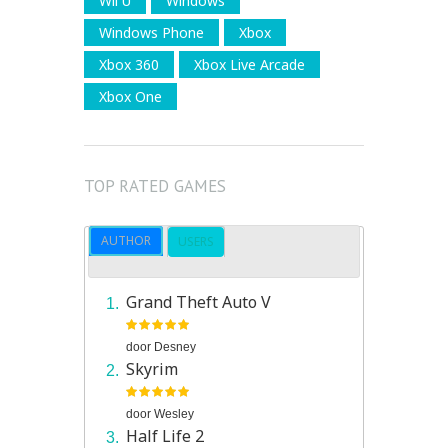
Wii U
Windows
Windows Phone
Xbox
Xbox 360
Xbox Live Arcade
Xbox One
TOP RATED GAMES
AUTHOR
USERS
Grand Theft Auto V
door
Desney
Skyrim
door
Wesley
Half Life 2