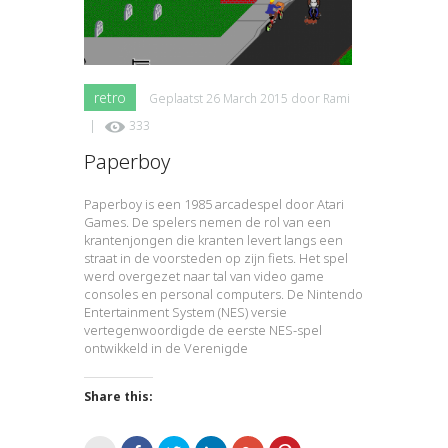
retro
Geplaatst
26 March 2015
door
Rami
|
333
Paperboy
Paperboy is een 1985 arcadespel door Atari
Games. De spelers nemen de rol van een
krantenjongen die kranten levert langs een
straat in de voorsteden op zijn fiets. Het spel
werd overgezet naar tal van video game
consoles en personal computers. De Nintendo
Entertainment System (NES) versie
vertegenwoordigde de eerste NES-spel
ontwikkeld in de Verenigde
Share this: