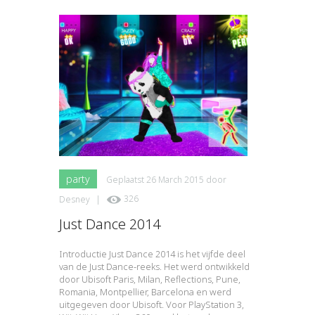
party
Geplaatst
26 March 2015
door
Desney
|
326
Just Dance 2014
Introductie Just Dance 2014 is het vijfde deel
van de Just Dance-reeks. Het werd ontwikkeld
door Ubisoft Paris, Milan, Reflections, Pune,
Romania, Montpellier, Barcelona en werd
uitgegeven door Ubisoft. Voor PlayStation 3,