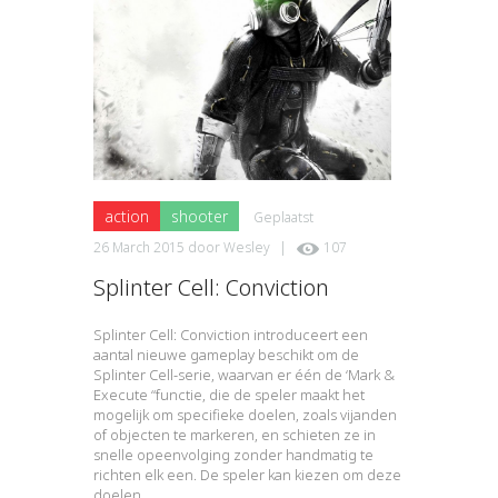
action
shooter
Geplaatst
26 March 2015
door
Wesley
|
107
Splinter Cell: Conviction
Splinter Cell: Conviction introduceert een
aantal nieuwe gameplay beschikt om de
Splinter Cell-serie, waarvan er één de ‘Mark & ​​
Execute “functie, die de speler maakt het
mogelijk om specifieke doelen, zoals vijanden
of objecten te markeren, en schieten ze in
snelle opeenvolging zonder handmatig te
richten elk een. De speler kan kiezen om deze
doelen