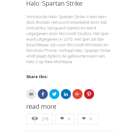
Halo: Spartan Strike
Introductie Halo: Spartan Strike is een twin-
stick shooter. Het word ontwikkeld door 343
Industries, Vanguard Games en werd
uitgegeven door Microsoft Studios. Het spel
word uitgegeven in 2015. Het spel zal dan
beschikbaar zijn voor Microsoft Windows en
Windows Phone. Verhaal Halo: Spartan Strike
vindt plaats tijdens de gebeurtenissen van
Halo 2 op New Mombasa
Share this:
Click
Click
Click
Click
Click
Click
to
to
to
to
to
to
email
share
share
share
share
share
this
on
on
on
on
on
read more
to
Facebook
Twitter
LinkedIn
Google+
Pinterest
a
(Opens
(Opens
(Opens
(Opens
(Opens
friend
in
in
in
in
in
218
0
0
(Opens
new
new
new
new
new
in
window)
window)
window)
window)
window)
new
window)