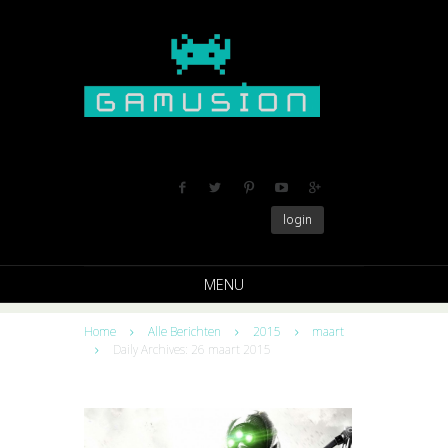
login
MENU
Home
Alle Berichten
2015
maart
Daily Archives: 26 maart 2015