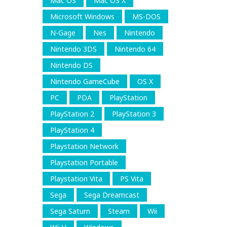
Mac OS
Mac OS X
Microsoft Windows
MS-DOS
N-Gage
Nes
Nintendo
Nintendo 3DS
Nintendo 64
Nintendo DS
Nintendo GameCube
OS X
PC
PDA
PlayStation
PlayStation 2
PlayStation 3
PlayStation 4
Playstation Network
Playstation Portable
Playstation Vita
PS Vita
Sega
Sega Dreamcast
Sega Saturn
Steam
Wii