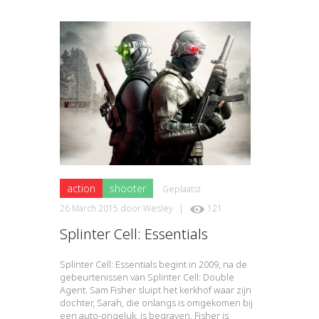
action
shooter
Geplaatst
26 March 2015
door
Wesley
|
121
Splinter Cell: Essentials
Splinter Cell: Essentials begint in 2009, na de
gebeurtenissen van Splinter Cell: Double
Agent. Sam Fisher sluipt het kerkhof waar zijn
dochter, Sarah, die onlangs is omgekomen bij
een auto-ongeluk, is begraven. Fisher is