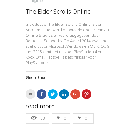
|
53
The Elder Scrolls Online
Introductie The Elder Scrolls Online is een
MMORPG. Het werd ontwikkeld door Zeniman
Online Studios en werd uitgegeven door
Bethesda Softworks. Op 4 april 2014 kwam het
spel uit voor Microsoft Windows en OS X. Op 9
juni 2015 komt het uit voor PlayStation 4 en
Xbox One. Het spel is beschikbaar voor
PlayStation 4,
Share this:
Click
Click
Click
Click
Click
Click
to
to
to
to
to
to
email
share
share
share
share
share
this
on
on
on
on
on
read more
to
Facebook
Twitter
LinkedIn
Google+
Pinterest
a
(Opens
(Opens
(Opens
(Opens
(Opens
friend
in
in
in
in
in
53
0
0
(Opens
new
new
new
new
new
in
window)
window)
window)
window)
window)
new
window)