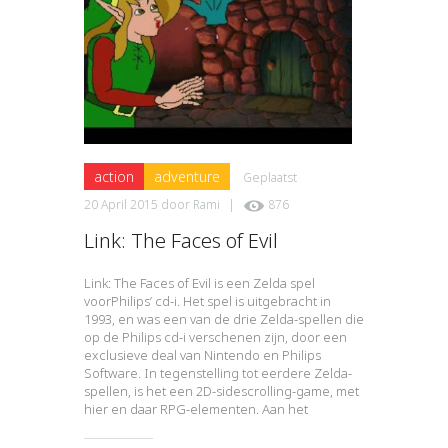
action
adventure
Geplaatst
20 April 2015
door
Rami
|
876
Link: The Faces of Evil
Link: The Faces of Evil is een Zelda spel
voorPhilips’ cd-i. Het spel is uitgebracht in
1993, en was een van de drie Zelda-spellen die
op de Philips cd-i verschenen zijn, door een
exclusieve deal van Nintendo en Philips
Software. In tegenstelling tot eerdere Zelda-
spellen, is het een 2D-sidescrolling-game, met
hier en daar RPG-elementen. Aan het