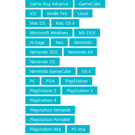
Game Boy Advance
GameCube
iOS
Kindle Fire
Linux
Mac OS
Mac OS X
Microsoft Windows
MS-DOS
N-Gage
Nes
Nintendo
Nintendo 3DS
Nintendo 64
Nintendo DS
Nintendo GameCube
OS X
PC
PDA
PlayStation
PlayStation 2
PlayStation 3
PlayStation 4
Playstation Network
Playstation Portable
Playstation Vita
PS Vita