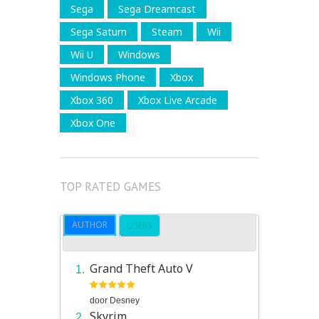
Sega
Sega Dreamcast
Sega Saturn
Steam
Wii
Wii U
Windows
Windows Phone
Xbox
Xbox 360
Xbox Live Arcade
Xbox One
TOP RATED GAMES
AUTHOR
USERS
Grand Theft Auto V
door
Desney
Skyrim