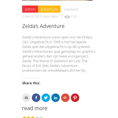
action
adventure
Geplaatst
2 March 2015
door
Rami
|
116
Zelda’s Adventure
Zelda’s Adventure is een spel voor de Philips
Cd-i. Uitgebracht in 1995 is het het laatste
Zelda spel dat uitgebracht is op dit systeem.
Zelda’s Adventureis qua gameplay en graphics
geheel anders dan zijn twee voorgangers
Zelda: The Wand of Gamelon en Link: The
Faces of Evil. Met Zelda’s Adventure
probeerden de ontwikkelaars dichter bij
Share this:
Click
Click
Click
Click
Click
Click
to
to
to
to
to
to
email
share
share
share
share
share
this
on
on
on
on
on
read more
to
Facebook
Twitter
LinkedIn
Google+
Pinterest
a
(Opens
(Opens
(Opens
(Opens
(Opens
friend
in
in
in
in
in