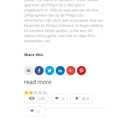
spel voor de Philips CD-I. Het spel is
uitgebracht in 1993, en was een van de drie
Zelda-spellen die op de Philips cd-i
verschenen zijn, door een exclusieve deal van
Nintendo en Philips Software. In tegenstelling
tot eerdere Zelda-spellen, is het een 2D-
sidescrolling-game, met hier en daar RPG-
elementen, net
Share this:
Click
Click
Click
Click
Click
Click
to
to
to
to
to
to
email
share
share
share
share
share
this
on
on
on
on
on
read more
to
Facebook
Twitter
LinkedIn
Google+
Pinterest
a
(Opens
(Opens
(Opens
(Opens
(Opens
friend
in
in
in
in
in
(Opens
new
new
new
new
new
in
window)
window)
window)
window)
window)
209
0
45.4
new
window)
0