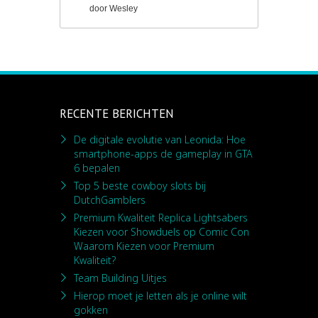
door
Wesley
RECENTE BERICHTEN
De digitale evolutie van Leonida: Hoe
smartphone-apps de gameplay in GTA
6 bepalen
Top 5 beste cowboy slots bij
DutchGamblers
Premium Kwaliteit Replica Lightsabers
Kiezen voor Showduels op Comic Con
Waarom Kiezen voor Premium
Kwaliteit?
Team Building Uitjes
Hierop moet je letten als je online wilt
gokken