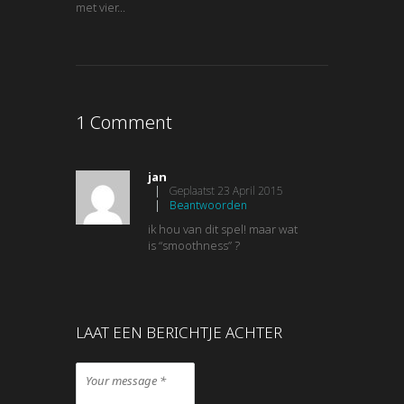
met vier...
1 Comment
jan
|
Geplaatst
23 April 2015
|
Beantwoorden
ik hou van dit spel! maar wat
is “smoothness” ?
LAAT EEN BERICHTJE ACHTER