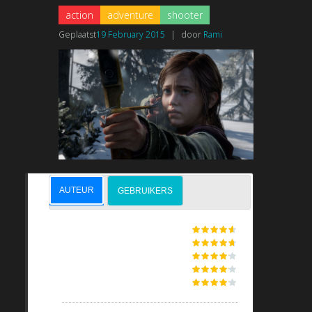
action
adventure
shooter
Geplaatst
19 February 2015
|
door
Rami
AUTEUR
GEBRUIKERS
GRAPHICS
STORYLINE
CONTROLS
SMOOTHNESS
SOUND & MUSIC