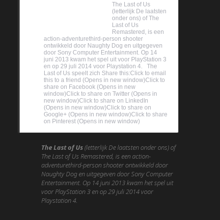
84%
The Last of Us
(letterlijk De laatsten
onder ons) of The
Last of Us
Remastered, is een
action-adventurethird-person shooter
ontwikkeld door Naughty Dog en uitgegeven
door Sony Computer Entertainment. Op 14
juni 2013 kwam het spel uit voor PlayStation 3
en op 29 juli 2014 voor Playstation 4. The
Last of Us speelt zich Share this:Click to email
this to a friend (Opens in new window)Click to
share on Facebook (Opens in new
window)Click to share on Twitter (Opens in
new window)Click to share on LinkedIn
(Opens in new window)Click to share on
Google+ (Opens in new window)Click to share
on Pinterest (Opens in new window)
The Last of Us
(letterlijk
De laatsten onder ons
) of
The Last of Us Remastered, is een action-
adventurethird-person shooter ontwikkeld door
Naughty Dog en uitgegeven door Sony Computer
Entertainment. Op 14 juni 2013 kwam het spel uit
voor PlayStation 3 en op 29 juli 2014 voor
Playstation 4.