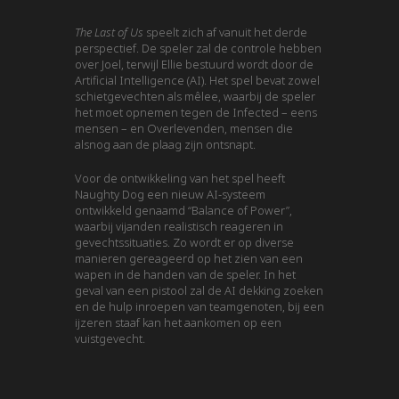
The Last of Us
speelt zich af vanuit het derde
perspectief. De speler zal de controle hebben
over Joel, terwijl Ellie bestuurd wordt door de
Artificial Intelligence (AI). Het spel bevat zowel
schietgevechten als mêlee, waarbij de speler
het moet opnemen tegen de Infected – eens
mensen – en Overlevenden, mensen die
alsnog aan de plaag zijn ontsnapt.
Voor de ontwikkeling van het spel heeft
Naughty Dog een nieuw AI-systeem
ontwikkeld genaamd “Balance of Power”,
waarbij vijanden realistisch reageren in
gevechtssituaties. Zo wordt er op diverse
manieren gereageerd op het zien van een
wapen in de handen van de speler. In het
geval van een pistool zal de AI dekking zoeken
en de hulp inroepen van teamgenoten, bij een
ijzeren staaf kan het aankomen op een
vuistgevecht.