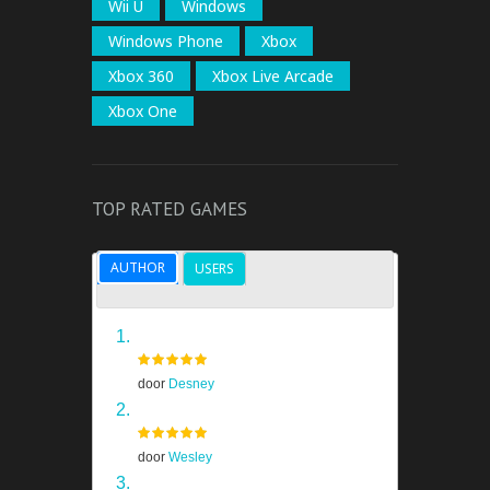
Wii U
Windows
Windows Phone
Xbox
Xbox 360
Xbox Live Arcade
Xbox One
TOP RATED GAMES
AUTHOR
USERS
Grand Theft Auto V
door
Desney
Half Life 2
door
Wesley
Far Cry 4