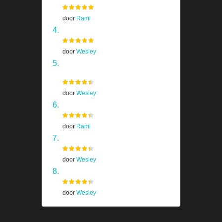
door
Rami
Skyrim
door
Wesley
Homeworld Remastered
Collection
door
Wesley
The Last of Us
door
Rami
Shadow Of The Colossus
door
Wesley
Prototype
door
Wesley