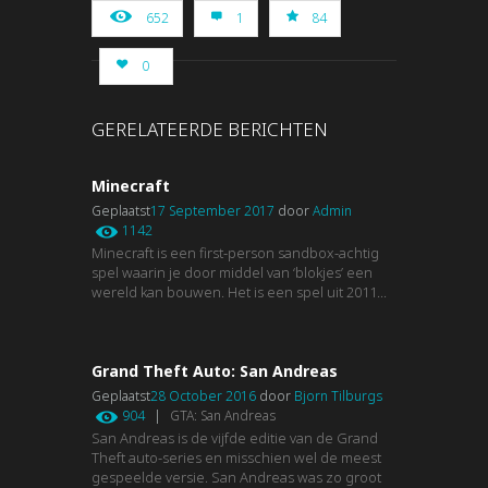
652
1
84
0
GERELATEERDE BERICHTEN
Minecraft
Geplaatst
17 September 2017
door
Admin
1142
Minecraft is een first-person sandbox-achtig
spel waarin je door middel van ‘blokjes’ een
wereld kan bouwen. Het is een spel uit 2011...
Grand Theft Auto: San Andreas
Geplaatst
28 October 2016
door
Bjorn Tilburgs
904
|
GTA: San Andreas
San Andreas is de vijfde editie van de Grand
Theft auto-series en misschien wel de meest
gespeelde versie. San Andreas was zo groot