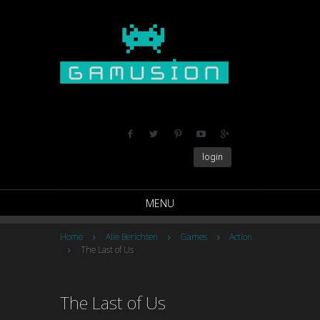
login
MENU
Home
Alle Berichten
Games
Action
The Last of Us
The Last of Us