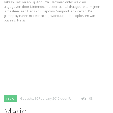
Takashi Tezuka en Eiji Aonuma. Het werd ontwikkeld en
uitgegeven door Nintendo, met een aantal draagbare termijnen
uitbesteed aan Flagship / Capcom, Vanpool, en Grezzo. De
gameplay is een mix van actie, avontuur, en het oplossen van
puzzels. Het is
retro
Geplaatst
16 February 2015
door
Rami
|
108
Mario