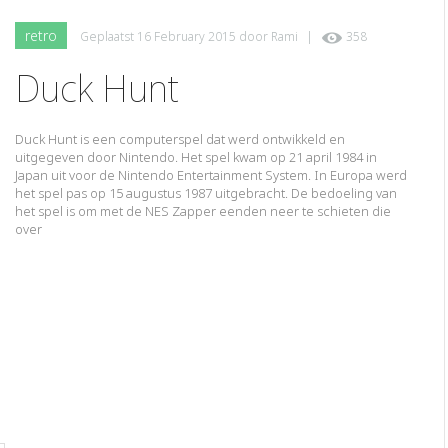
retro
Geplaatst
16 February 2015
door
Rami
|
358
Duck Hunt
Duck Hunt is een computerspel dat werd ontwikkeld en
uitgegeven door Nintendo. Het spel kwam op 21 april 1984 in
Japan uit voor de Nintendo Entertainment System. In Europa werd
het spel pas op 15 augustus 1987 uitgebracht. De bedoeling van
het spel is om met de NES Zapper eenden neer te schieten die
over