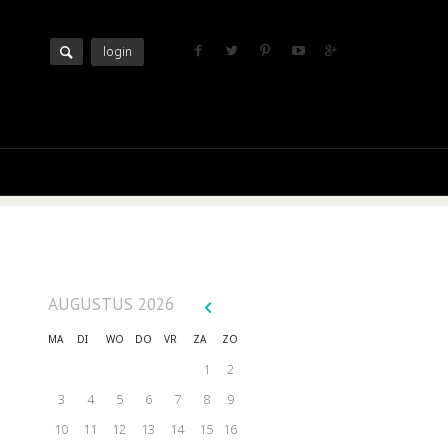
login
AUGUSTUS
2026
MA
DI
WO
DO
VR
ZA
ZO
1
2
3
4
5
6
7
8
9
10
11
12
13
14
15
16