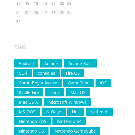
17
18
19
20
21
22
23
24
25
26
27
28
29
30
31
TAGS
Android
Arcade
Arcade Kast
CD-i
consoles
Fire OS
Game Boy Advance
GameCube
iOS
Kindle Fire
Linux
Mac OS
Mac OS X
Microsoft Windows
MS-DOS
N-Gage
Nes
Nintendo
Nintendo 3DS
Nintendo 64
Nintendo DS
Nintendo GameCube