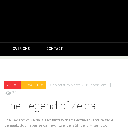
OVER ONS
CONTACT
action
adventure
Geplaatst
25 March 2015
door
Rami
|
74
The Legend of Zelda
The Legend of Zelda is een fantasy thema-actie-adventure serie
gemaakt door Japanse game-ontwerpers Shigeru Miyamoto,