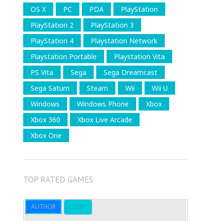
OS X
PC
PDA
PlayStation
PlayStation 2
PlayStation 3
PlayStation 4
Playstation Network
Playstation Portable
Playstation Vita
PS Vita
Sega
Sega Dreamcast
Sega Saturn
Steam
Wii
Wii U
Windows
Windows Phone
Xbox
Xbox 360
Xbox Live Arcade
Xbox One
TOP RATED GAMES
AUTHOR
USERS