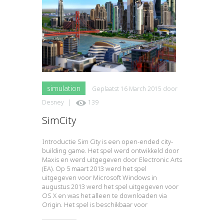
simulation
Geplaatst
16 March 2015
door
Desney
|
139
SimCity
Introductie Sim City is een open-ended city-
building game. Het spel werd ontwikkeld door
Maxis en werd uitgegeven door Electronic Arts
(EA). Op 5 maart 2013 werd het spel
uitgegeven voor Microsoft Windows in
augustus 2013 werd het spel uitgegeven voor
OS X en was het alleen te downloaden via
Origin. Het spel is beschikbaar voor