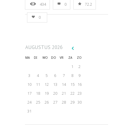
in
window)
window)
window)
window)
window)
434
0
72.2
new
window)
0
AUGUSTUS
2026
MA
DI
WO
DO
VR
ZA
ZO
1
2
3
4
5
6
7
8
9
10
11
12
13
14
15
16
17
18
19
20
21
22
23
24
25
26
27
28
29
30
31