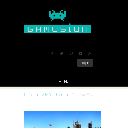
login
MENU
Home
Alle Berichten
Tag: Mac OS X