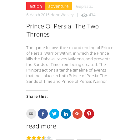
action
adventure
Geplaatst
6 March 2015
door
Wesley
|
434
Prince Of Persia: The Two
Thrones
The game follows the second ending of Prince
of Persia: Warrior Within, in which the Prince
kills the Dahaka, saves Kaileena, and prevents
the Sands of Time from being created. The
Prince’s actions alter the timeline of events
that took place in both Prince of Persia: The
Sands of Time and Prince of Persia: Warrior
Share this:
Click
Click
Click
Click
Click
Click
to
to
to
to
to
to
email
share
share
share
share
share
this
on
on
on
on
on
read more
to
Facebook
Twitter
LinkedIn
Google+
Pinterest
a
(Opens
(Opens
(Opens
(Opens
(Opens
friend
in
in
in
in
in
(Opens
new
new
new
new
new