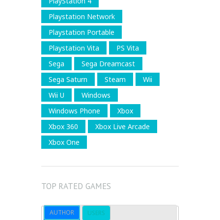
PlayStation 4
Playstation Network
Playstation Portable
Playstation Vita
PS Vita
Sega
Sega Dreamcast
Sega Saturn
Steam
Wii
Wii U
Windows
Windows Phone
Xbox
Xbox 360
Xbox Live Arcade
Xbox One
TOP RATED GAMES
AUTHOR
USERS