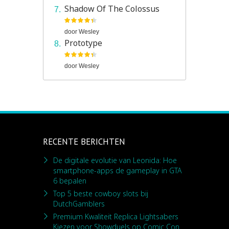
Shadow Of The Colossus
door
Wesley
Prototype
door
Wesley
RECENTE BERICHTEN
De digitale evolutie van Leonida: Hoe
smartphone-apps de gameplay in GTA
6 bepalen
Top 5 beste cowboy slots bij
DutchGamblers
Premium Kwaliteit Replica Lightsabers
Kiezen voor Showduels op Comic Con