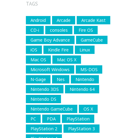
TAGS
Android
Arcade
Arcade Kast
CD-i
consoles
Fire OS
Game Boy Advance
GameCube
iOS
Kindle Fire
Linux
Mac OS
Mac OS X
Microsoft Windows
MS-DOS
N-Gage
Nes
Nintendo
Nintendo 3DS
Nintendo 64
Nintendo DS
Nintendo GameCube
OS X
PC
PDA
PlayStation
PlayStation 2
PlayStation 3