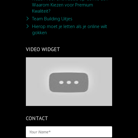
Waarom Kiezen voor Premium
Kwaliteit?
Team Building Uitjes
Hierop moet je letten als je online wilt
gokken
VIDEO WIDGET
CONTACT