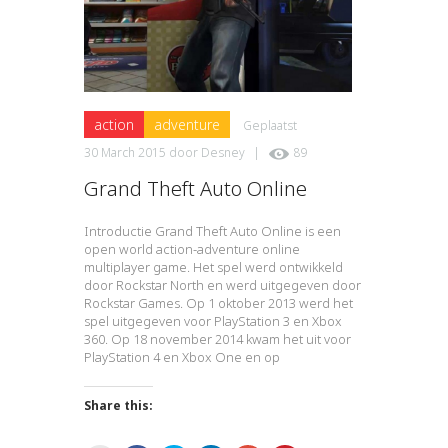
action
adventure
Geplaatst
30 March 2015
door
Desney
|
89
Grand Theft Auto Online
Introductie Grand Theft Auto Online is een
open world action-adventure online
multiplayer game. Het spel werd ontwikkeld
door Rockstar North en werd uitgegeven door
Rockstar Games. Op 1 oktober 2013 werd het
spel uitgegeven voor PlayStation 3 en Xbox
360. Op 18 november 2014 kwam het uit voor
PlayStation 4 en Xbox One en op
Share this: