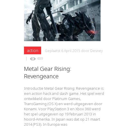
action
Geplaatst
6 April 2015
door
Desney
|
489
Metal Gear Rising:
Revengeance
Introductie Metal Gear Rising: Revengeance is
een action hack and slash game. Het spel werd
ontwikkeld door Platinum Games,
TransGaming (OS X) en werd uitgegeven door
Konami. Voor PlayStation 3 en Xbox 360 werd
het spel uitgegeven op 19 februari 2013 in
Noord-Amerika. In Japan was dat op 21 maart
2014 (PS3). In Europa was