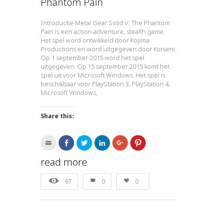
Phantom Pain
Introductie Metal Gear Solid V: The Phantom
Pain is een action-adventure, stealth game.
Het spel word ontwikkeld door Kojima
Productions en word uitgegeven door Konami.
Op 1 september 2015 word het spel
uitgegeven. Op 15 september 2015 komt het
spel uit voor Microsoft Windows. Het spel is
beschikbaar voor PlayStation 3, PlayStation 4,
Microsoft Windows,
Share this:
Click
Click
Click
Click
Click
Click
to
to
to
to
to
to
email
share
share
share
share
share
this
on
on
on
on
on
read more
to
Facebook
Twitter
LinkedIn
Google+
Pinterest
a
(Opens
(Opens
(Opens
(Opens
(Opens
friend
in
in
in
in
in
67
0
0
(Opens
new
new
new
new
new
in
window)
window)
window)
window)
window)
new
window)