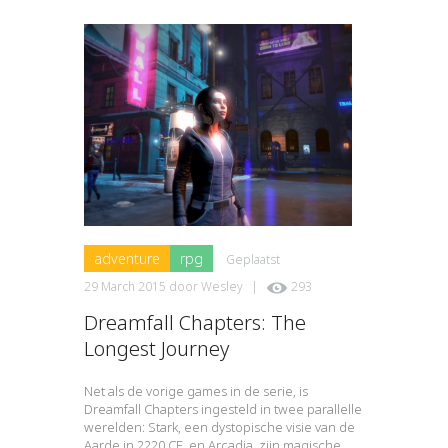
adventure
rpg
Geplaatst
29 March 2015
door
Wesley
|
293
Dreamfall Chapters: The
Longest Journey
Net als de vorige games in de serie, is
Dreamfall Chapters ingesteld in twee parallelle
werelden: Stark, een dystopische visie van de
Aarde in 2220 CE, en Arcadia, zijn magische