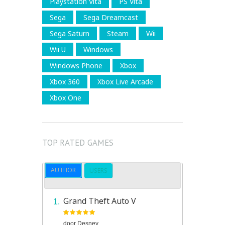
Playstation Vita
PS Vita
Sega
Sega Dreamcast
Sega Saturn
Steam
Wii
Wii U
Windows
Windows Phone
Xbox
Xbox 360
Xbox Live Arcade
Xbox One
TOP RATED GAMES
AUTHOR
USERS
Grand Theft Auto V
door
Desney