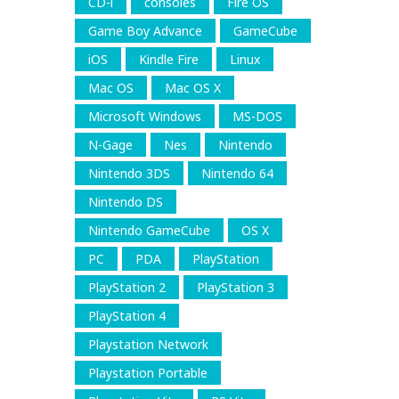
CD-i
consoles
Fire OS
Game Boy Advance
GameCube
iOS
Kindle Fire
Linux
Mac OS
Mac OS X
Microsoft Windows
MS-DOS
N-Gage
Nes
Nintendo
Nintendo 3DS
Nintendo 64
Nintendo DS
Nintendo GameCube
OS X
PC
PDA
PlayStation
PlayStation 2
PlayStation 3
PlayStation 4
Playstation Network
Playstation Portable