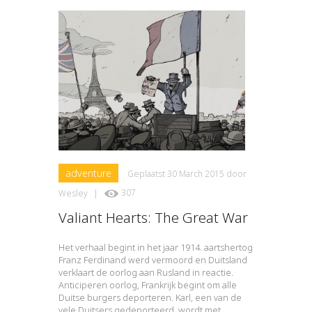
adventure
Geplaatst
30 March 2015
door
Wesley
|
307
Valiant Hearts: The Great War
Het verhaal begint in het jaar 1914. aartshertog
Franz Ferdinand werd vermoord en Duitsland
verklaart de oorlog aan Rusland in reactie.
Anticiperen oorlog, Frankrijk begint om alle
Duitse burgers deporteren. Karl, een van de
vele Duitsers gedeporteerd, wordt met