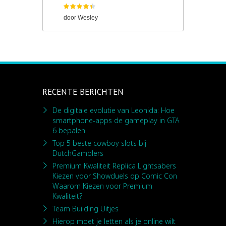
door
Wesley
RECENTE BERICHTEN
De digitale evolutie van Leonida: Hoe
smartphone-apps de gameplay in GTA
6 bepalen
Top 5 beste cowboy slots bij
DutchGamblers
Premium Kwaliteit Replica Lightsabers
Kiezen voor Showduels op Comic Con
Waarom Kiezen voor Premium
Kwaliteit?
Team Building Uitjes
Hierop moet je letten als je online wilt