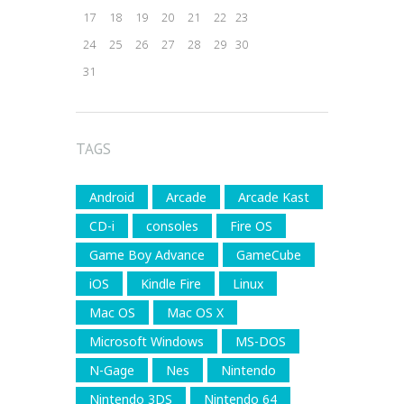
17
18
19
20
21
22
23
24
25
26
27
28
29
30
31
TAGS
Android
Arcade
Arcade Kast
CD-i
consoles
Fire OS
Game Boy Advance
GameCube
iOS
Kindle Fire
Linux
Mac OS
Mac OS X
Microsoft Windows
MS-DOS
N-Gage
Nes
Nintendo
Nintendo 3DS
Nintendo 64