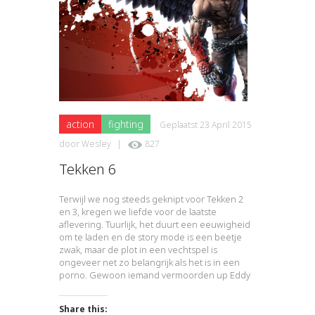
action
fighting
Geplaatst
23 April 2015
door
Wesley
|
827
Tekken 6
Terwijl we nog steeds geknipt voor Tekken 2
en 3, kregen we liefde voor de laatste
aflevering. Tuurlijk, het duurt een eeuwigheid
om te laden en de story mode is een beetje
zwak, maar de plot in een vechtspel is
ongeveer net zo belangrijk als het is in een
porno. Gewoon iemand vermoorden up Eddy
Share this: