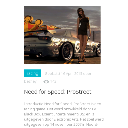
racing
Geplaatst
16 April 2015
door
Desney
|
142
Need for Speed: ProStreet
Introductie Need for Speed: ProStreet is een
racing game. Het werd ontwikkeld door EA
Black Box, Exient Entertainment (DS) en is
uitgegeven door Electronic Arts. Het spel werd
uitgegeven op 14 november 2007 in Noord-