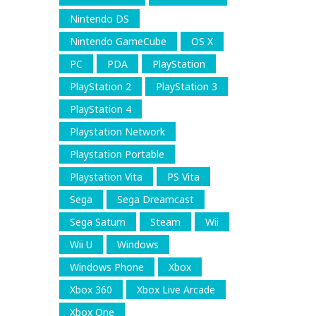
Nintendo DS
Nintendo GameCube
OS X
PC
PDA
PlayStation
PlayStation 2
PlayStation 3
PlayStation 4
Playstation Network
Playstation Portable
Playstation Vita
PS Vita
Sega
Sega Dreamcast
Sega Saturn
Steam
Wii
Wii U
Windows
Windows Phone
Xbox
Xbox 360
Xbox Live Arcade
Xbox One