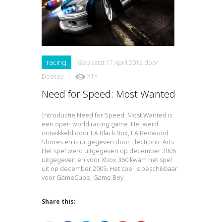
racing
Geplaatst
17 April 2015
door
Desney
|
515
Need for Speed: Most Wanted
Introductie Need for Speed: Most Wanted is
een open world racing game. Het werd
ontwikkeld door EA Black Box, EA Redwood
Shores en is uitgegeven door Electronic Arts.
Het spel werd uitgegeven op december 2005
uitgegeven en voor Xbox 360 kwam het spel
uit op december 2005. Het spel is beschikbaar
voor GameCube, Game Boy
Share this: