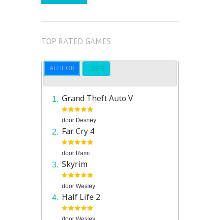
TOP RATED GAMES
AUTHOR
USERS
Grand Theft Auto V
door
Desney
Far Cry 4
door
Rami
Skyrim
door
Wesley
Half Life 2
door
Wesley