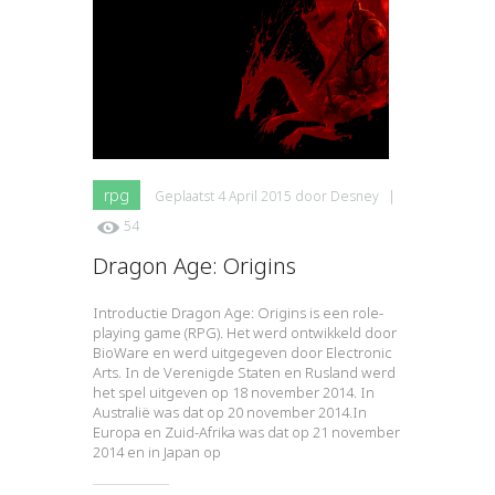
rpg
Geplaatst
4 April 2015
door
Desney
|
54
Dragon Age: Origins
Introductie Dragon Age: Origins is een role-
playing game (RPG). Het werd ontwikkeld door
BioWare en werd uitgegeven door Electronic
Arts. In de Verenigde Staten en Rusland werd
het spel uitgeven op 18 november 2014. In
Australië was dat op 20 november 2014.In
Europa en Zuid-Afrika was dat op 21 november
2014 en in Japan op