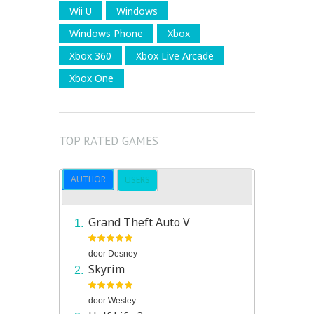
Wii U
Windows
Windows Phone
Xbox
Xbox 360
Xbox Live Arcade
Xbox One
TOP RATED GAMES
AUTHOR
USERS
Grand Theft Auto V
door
Desney
Skyrim
door
Wesley