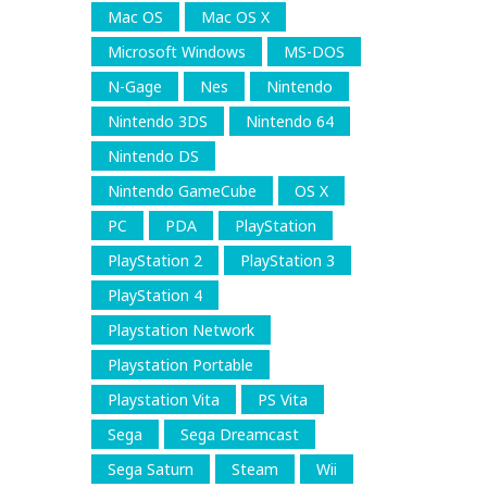
Mac OS
Mac OS X
Microsoft Windows
MS-DOS
N-Gage
Nes
Nintendo
Nintendo 3DS
Nintendo 64
Nintendo DS
Nintendo GameCube
OS X
PC
PDA
PlayStation
PlayStation 2
PlayStation 3
PlayStation 4
Playstation Network
Playstation Portable
Playstation Vita
PS Vita
Sega
Sega Dreamcast
Sega Saturn
Steam
Wii