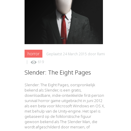
horror
Geplaatst
24 March 2015
door
Rami
|
619
Slender: The Eight Pages
Slender: The Eight Pages, oorspronkelijk
bekend als Slender, is een gratis,
downloadbare, indie-ontwikkelde first-person
survival horror game uitgebracht in juni 2012
als een beta voor Microsoft Windows en OS X,
met behulp van de Unity-engine. Het spel is
gebaseerd op de folkloristische figuur
gewoon bekend als The Slender Man, die
wordt afgeschilderd door mensen, of