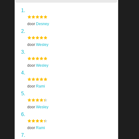
Grand Theft Auto V
door
Desney
Skyrim
door
Wesley
Half Life 2
door
Wesley
Far Cry 4
door
Rami
Homeworld Remastered Collection
door
Wesley
The Last of Us
door
Rami
Shadow Of The Colossus