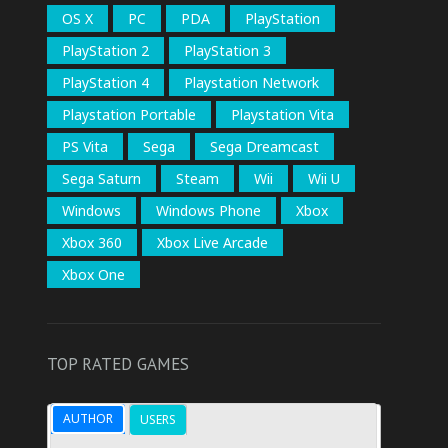
OS X
PC
PDA
PlayStation
PlayStation 2
PlayStation 3
PlayStation 4
Playstation Network
Playstation Portable
Playstation Vita
PS Vita
Sega
Sega Dreamcast
Sega Saturn
Steam
Wii
Wii U
Windows
Windows Phone
Xbox
Xbox 360
Xbox Live Arcade
Xbox One
TOP RATED GAMES
AUTHOR
USERS