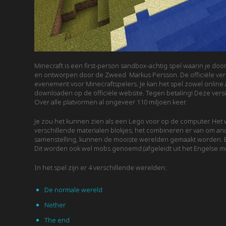
Minecraft is een first-person sandbox-achtig spel waarin je door
en ontworpen door de Zweed Markus Persson. De officiële ver
evenement voor Minecraftspelers. Je kan het spel zowel online als
downloaden op de officiële website. Tegen betaling! Deze versie
Over alle platvormen al ongeveer 110 miljoen keer.
Je zou het kunnen zien als een Lego voor op de computer. Het
verschillende materialen blokjes, het combineren er van om and
samenstelling, kunnen de mooiste werelden gemaakt worden. Ee
Dit worden ook wel mobs genoemd (afgeleidt uit het Engelse
mo
In het spel zijn er 4 verschillende werelden:
De normale wereld
Nether
The end