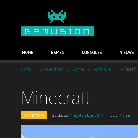
HOME
GAMES
CONSOLES
NIEUWS
Home
Alle Berichten
Games
Adventure
Minecraft
Minecraft
adventure
Geplaatst
17 September 2017
|
door
Admin