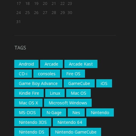
17
18
19
20
21
22
23
24
25
26
27
28
29
30
31
TAGS
Android
Arcade
Arcade Kast
CD-i
consoles
Fire OS
Game Boy Advance
GameCube
iOS
Kindle Fire
Linux
Mac OS
Mac OS X
Microsoft Windows
MS-DOS
N-Gage
Nes
Nintendo
Nintendo 3DS
Nintendo 64
Nintendo DS
Nintendo GameCube