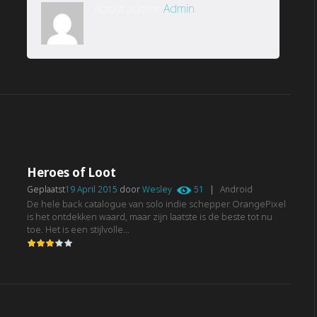
About author
Admin
Heroes of Loot
Geplaatst
19 April 2015
door
Wesley
51
|
Android
De hele back catalogue van solo indie schepper OrangePixel
is het ontdekken waard, maar zijn laatste is de beste tot nu
toe. Het is een stijlvolle...