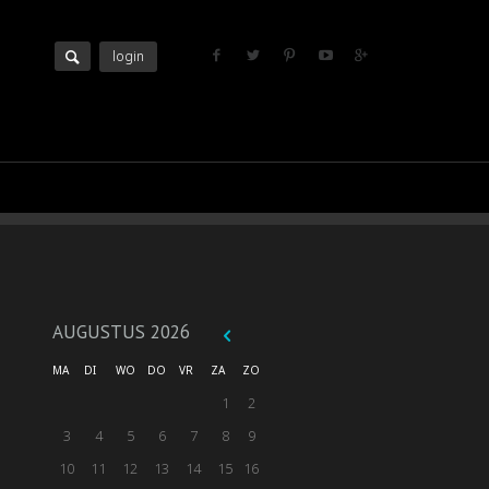
login
AUGUSTUS
2026
MA
DI
WO
DO
VR
ZA
ZO
1
2
3
4
5
6
7
8
9
10
11
12
13
14
15
16