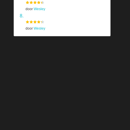
door
Wesley
Prototype
door
Wesley