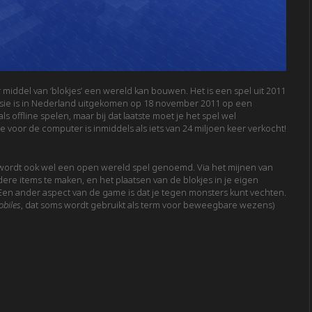
 middel van ‘blokjes’ een wereld kan bouwen. Het is een spel uit 2011
sie is in Nederland uitgekomen op 18 november 2011 op een
 offline spelen, maar bij dat laatste moet je het spel wel
 voor de computer is inmiddels als iets van 24 miljoen keer verkocht!
 wordt ook wel een open wereld spel genoemd. Via het mijnen van
ere items te maken, en het plaatsen van de blokjes in je eigen
n ander aspect van de game is dat je tegen monsters kunt vechten.
biles
, dat soms wordt gebruikt als term voor beweegbare wezens)