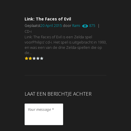
Link: The Faces of Evil
Geplaatst
20 April 2015
door
Rami
875
|
CD-i
Link: The Faces of Evil is een Zelda spel
voorPhilips’ cd-i. Het spel is uitgebracht in 1993,
en was een van de drie Zelda-spellen die op
de...
LAAT EEN BERICHTJE ACHTER