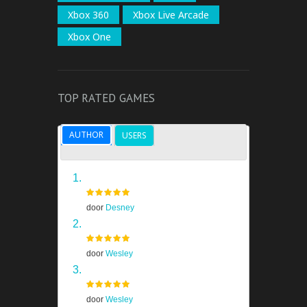
Xbox 360
Xbox Live Arcade
Xbox One
TOP RATED GAMES
AUTHOR
USERS
Grand Theft Auto V
door
Desney
Skyrim
door
Wesley
Half Life 2
door
Wesley