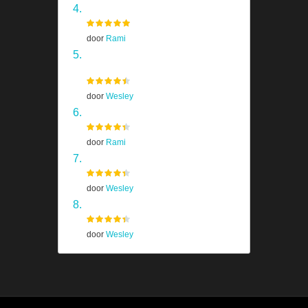
Far Cry 4
door
Rami
Homeworld Remastered
Collection
door
Wesley
The Last of Us
door
Rami
Shadow Of The Colossus
door
Wesley
Prototype
door
Wesley