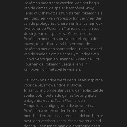
Pokémon meester te worden. Aan het begin
van de games, de speler kiest ofwel Snivy,
Tepig of Oshawott als hun starter Pokémon als
een geschenk van Professor Juniper. Vrienden
van de protagonist, Cheren en Bianca, zijn ook
rivaliserende Pokémon Trainers die af en toe
de strijd van de speler, zal Cheren kies de
Pokémon met een soort voordeel tegen de
jouwe, terwijl Bianca zal kiezen voor de
Pokémon met een soort nadeel. Primaire doel
van de speler is om de acht Gym Badges van
Unova verkrijgen en uiteindelijk daag de Elite
Four van de Pokémon League, en zijn
kampioen, om het spel te winnen.
De Brooklyn Bridge werd gebruikt als inspiratie
voor de Skyarrow Bridge in Unova.
In aanvulling op de standaard gameplay, zal de
speler ook moeten de games ‘belangrijkste
antagonist kracht, Team Plasma, een
Tempeliers-achtige groep die beweert dat
Pokémon worden onderdrukt door de
mensheid en zoekt naar een middel om hen te
bevrijden verslaan. Team Plasma wordt geleid
door “N”, een jonge man die opgroeide naast