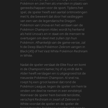
Pokémon en ziet hen als vrienden in plaats van
gereedschappen voor de sport. Tijdens het
spel, de speler heeft een aantal ontmoetingen
met N, die beweert dat door het vastleggen
van een van de legendarische Dragon
Pokémon van Unova en het verslaan van de
Pokémon Champion Alder, wordt hij herkend
als held Unova’s en in staat om de mensen te
overtuigen om deel met zullen zijn hun
Pokémon. Afhankelijk van de game-versie, zal
N de Deep Black Pokémon Zekrom vangen in
Black [45] of het Vast White Pokémon Reshiram
in White.
Nadat de speler verslaat de Elite Four en komt
in de Champion’s kamer, hij of zij vindt dat N
Alder heeft verslagen en is uitgegroeid tot de
nieuwste Pokémon Champion. Al snel na,
roept hij een groot kasteel dat rond de
Pokémon League, tegen de speler om hem te
vinden om deel te nemen in een eindstrijd.
Wanneer de speler hem bereikt tenslotte,
verschijnt Reshiram in zwart of Zekrom in
White voordat de speler en de speler de
legendarische Pokémon voordat uitdagende