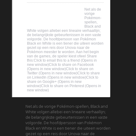
55.6%
Net als de
vorige
Pokémon-
spellen,
Black and
White volgen allebei een lineaire verhaallijn;
de belangrijkste gebeurtenissen in een vaste
volgorde. De hoofdpersoon van Pokémon
Black en White is een tiener die uiteen worden
gezet op een reis door Unova naar de
Pokémon meester te worden. Aan het begin
van de games, de speler kiest ofwel Share
this:Click to email this to a friend (Opens in
new window)Click to share on Facebook
(Opens in new window)Click to share on
Twitter (Opens in new window)Click to share
on LinkedIn (Opens in new window)Click to
share on Google+ (Opens in new
window)Click to share on Pinterest (Opens in
new window)
Net als de vorige Pokémon-spellen, Black and
White volgen allebei een lineaire verhaallijn;
de belangrijkste gebeurtenissen in een vaste
volgorde. De hoofdpersoon van Pokémon
Black en White is een tiener die uiteen worden
gezet op een reis door Unova naar de