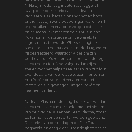
N. Na zijn nederlaag moeten vastleggen, N
klaagt de mogelijkheid dat zijn idealen
vergissen, als Ghetsis binnendringt en boos
onthult dat zijn ware bedoelingen waren om N
te gebruiken om ervoor te zorgen dat hij de
enige mens links met controle zou zijn dan
Pokémon en gebruik ze om de wereld te
regeren. In zijn woede, Ghetsis daagt de
speler ten strijde. Na Ghetsis nederlaag, wordt
hij gearresteerd, waardoor Alder om zijn
positie als de Pokémon kampioen van de regio
Unova hervatten. N vervolgens dankzij de
speler voor het helpen realiseren van zijn fout
over de aard van de relatie tussen mensen en
hun Pokémon voor het verlaten van het
kasteel op zijn gevangen Dragon Pokémon
naar een ver land.
Na Team Plasma nederlaag, Looker arriveert in
Unova en taken van de speler met het vinden
van de overige wijzen van Team Plasma, zodat
ze kunnen voor de rechter worden gebracht.
De speler kan ook uitdagen de Elite Four
nogmaals, en daag Alder, uiteindelijk steeds de