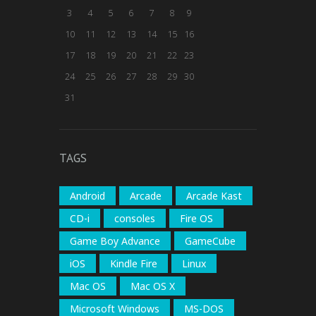
3
4
5
6
7
8
9
10
11
12
13
14
15
16
17
18
19
20
21
22
23
24
25
26
27
28
29
30
31
TAGS
Android
Arcade
Arcade Kast
CD-i
consoles
Fire OS
Game Boy Advance
GameCube
iOS
Kindle Fire
Linux
Mac OS
Mac OS X
Microsoft Windows
MS-DOS