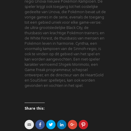
regio Unova nieuwe Pokémon Kampioen. De
speler krijgt ook toegang tot het oostelijke
gedeelte van Unova, die Pokémon bevat uit de
vorige games in de serie, evenals de toegang
tot een gebied uniek voor elke game-versie:
de ultra-grootstedelijke Black City, de
thuisbasis van krachtige Pokémon trainers; en
de White Forest, de thuisbasis van mensen en
Pokémon leven in harmonie. Cynthia, een
voormalig kampioen van de Sinnoh-regio, is
ook te vinden op dit gebied van het spel en
kan worden aangevochten. Een niet-speler
karakter vernoemd Shigeki Morimoto, een
Game Freak programmeur, schepsel
ontwerper, en de directeur van de HeartGold
en SoulSilver spelletjes, kan ook worden
gevonden en vochten in het spel.
Share this:
Click
Click
Click
Click
Click
Click
to
to
to
to
to
to
email
share
share
share
share
share