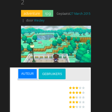
2
adventure
rpg
Geplaatst
27 March 2015
|
door
Wesley
AUTEUR
GEBRUIKERS
GRAPHICS
STORYLINE
CONTROLS
SMOOTHNESS
SOUND & MUSIC