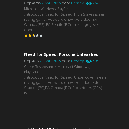
Geplaatst
22 April 2015
door
Desney
262
|
Microsoft Windows,
PlayStation
Introductie Need for Speed: High Stakes is een
racing game. Het werd ontwikkeld door EA
Canada (PS), EA Seattle (PC) en is uitgegeven
door...
Need for Speed: Porsche Unleashed
Geplaatst
21 April 2015
door
Desney
595
|
Game Boy Advance,
Microsoft Windows,
PlayStation
Introductie Need for Speed: Undercover is een
racing game. Het werd ontwikkeld door Eden
Studios (PS),EA Canada (PC), Pocketeers (GBA)
is...