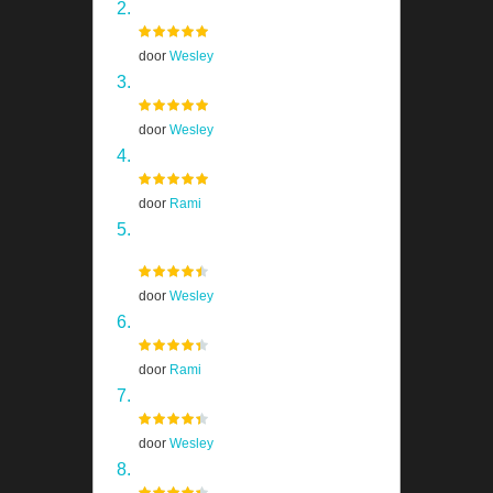
Skyrim
door
Wesley
Half Life 2
door
Wesley
Far Cry 4
door
Rami
Homeworld Remastered
Collection
door
Wesley
The Last of Us
door
Rami
Shadow Of The Colossus
door
Wesley
Prototype