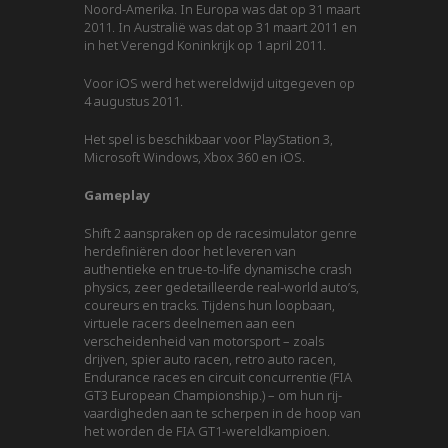
Noord-Amerika. In Europa was dat op 31 maart
2011. In Australië was dat op 31 maart 2011 en
in het Verengd Koninkrijk op 1 april 2011.
Voor iOS werd het wereldwijd uitgegeven op
4 augustus 2011.
Het spel is beschikbaar voor PlayStation 3,
Microsoft Windows, Xbox 360 en iOS.
Gameplay
Shift 2 aanspraken op de racesimulator genre
herdefiniëren door het leveren van
authentieke en true-to-life dynamische crash
physics, zeer gedetailleerde real-world auto’s,
coureurs en tracks. Tijdens hun loopbaan,
virtuele racers deelnemen aan een
verscheidenheid van motorsport – zoals
drijven, spier auto racen, retro auto racen,
Endurance races en circuit concurrentie (FIA
GT3 European Championship.) – om hun rij-
vaardigheden aan te scherpen in de hoop van
het worden de FIA ​​GT1-wereldkampioen.