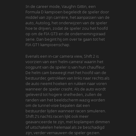
In de career mode, Vaughn Gittin, een
Formula D kampioen begeleidt de speler door
middel van zijn carrière, het aanpassen van de
auto, Autolog, het onderwijzen van de speler
hoe te drijven, zodat de speler zou het hoofd
op om de FIA ​​GT3 en de ondernemingsraad
serie. Dan begint hij om over te gaan tot het
FIA GT1 kampioenschap.
Evenals een in-car camera view, Shift 2 is
voorzien van een ‘helm-camera’ waarin het
oogpunt van de speler is van hun chauffeur.
De helm cam beweegt met het hoofd van de
bestuurder, getrokken van links naar rechts als
de auto neemt hoeken en rukken naar voren
wanneer de speler crasht. Als de auto wordt
geleverd tot hogere snelheden, zullen de
randen van het beeldscherm wazig worden
om de tunnel-visie bepalen dat een
bestuurder lijden wanneer racen simuleren.
Shift 2’s nachts racen lijkt ook meer
geavanceerde te zijn, met koplampen dimmen
of uitschakelen helemaal als ze beschadigd
zijn, verder vernauwen de speler gezien.