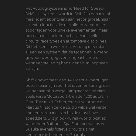
Het Autolog-systeem is nu ‘Need for Speed-
DNA’. Het systeem wordt in Shift 2 in een min of
meer identiek ontwerp aan het origineel, maar
zal extra functies die niet alleen zal voorzien
spoor tijden voor unieke evenementen, maar
ook data te scheiden op basis van snelle
circuits, race types en automotive disciplines.
Dit betekent in wezen dat Autolog meer dan
alleen een systeem dat de tijden van je vriend
gewoon weergegeven, ongeacht hoe of
wanneer, stellen zij hen tijdens hun loopbaan
zal zijn.
Shift 2 bevat meer dan 140 licentie voertuigen
beschikbaar zijn voor het racen en tuning, een
kleiner aantal in vergelijking met racing sims
zoals Forza Motorsport 4, en de 1200 auto’s in
Gran Turismo 6. Echter, executive producer
Marcus Nilsson zei de studio wilde wel verder
concentreren met slechts de must-have
speedsters. Er zijn ook 40 real-world locaties,
waaronder Bathurst, Spa-Francorchamps en
Suzuka evenals fictieve circuits als het
centrum van Londen en Shanghai.