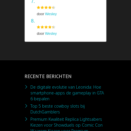
Shadow Of The Colossus
door
Wesley
Prototype
door
Wesley
RECENTE BERICHTEN
De digitale evolutie van Leonida: Hoe
smartphone-apps de gameplay in GTA
6 bepalen
Top 5 beste cowboy slots bij
DutchGamblers
Premium Kwaliteit Replica Lightsabers
Kiezen voor Showduels op Comic Con
Waarom Kiezen voor Premium