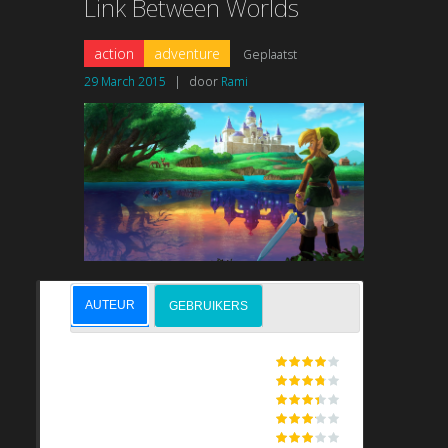
Link Between Worlds
action
adventure
Geplaatst
29 March 2015
|
door
Rami
AUTEUR
GEBRUIKERS
GRAPHICS
STORYLINE
CONTROLS
SMOOTHNESS
SOUND & MUSIC