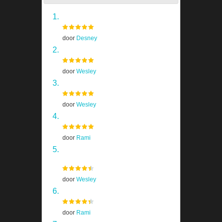
Grand Theft Auto V
door
Desney
Skyrim
door
Wesley
Half Life 2
door
Wesley
Far Cry 4
door
Rami
Homeworld Remastered
Collection
door
Wesley
The Last of Us
door
Rami