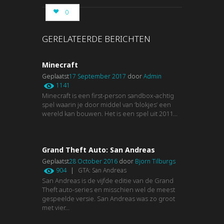
0
GERELATEERDE BERICHTEN
Minecraft
Geplaatst
17 September 2017
door
Admin
1141
Minecraft is een first-person sandbox-achtig
spel waarin je door middel van ‘blokjes’ een
wereld kan bouwen. Het is een spel uit 2011...
Grand Theft Auto: San Andreas
Geplaatst
28 October 2016
door
Bjorn Tilburgs
904
|
GTA: San Andreas
San Andreas is de vijfde editie van de Grand
Theft auto-series en misschien wel de meest
gespeelde versie. San Andreas was zo groot
met vier...