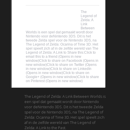
67.2%
The
Legend of
Zelda: A
Link
Between
Worlds is een spel dat gemaakt wordt door
Nintendo voor deNintendo 3DS. Dit is het
tweede Zelda spel voor de Nintendo 3DS, na
The Legend of Zelda: Ocarina of Time 3D. Het
spel speelt zich af in de zelfde wereld van The
Legend of Zelda: A Link to Share this:Click to
email this to a friend (Opens in new
window)Click to share on Facebook (Opens in
new window)Click to share on Twitter (Opens
in new window)Click to share on LinkedIn
(Opens in new window)Click to share on
Google+ (Opens in new window)Click to share
on Pinterest (Opens in new window)
The Legend of Zelda: A Link Between Worlds is
een spel dat gemaakt wordt door Nintendo
voor deNintendo 3DS. Dit is het tweede Zelda
spel voor de Nintendo 3DS, na The Legend of
Zelda: Ocarina of Time 3D. Het spel speelt zich
af in de zelfde wereld van The Legend of
Zelda: A Link to the Past.