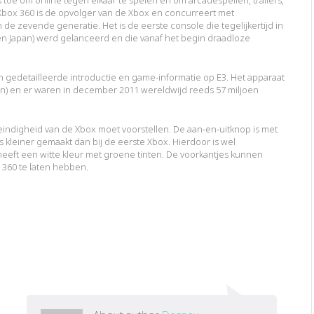
Xbox 360 is de opvolger van de Xbox en concurreert met
de zevende generatie. Het is de eerste console die tegelijkertijd in
en Japan) werd gelanceerd en die vanaf het begin draadloze
n gedetailleerde introductie en game-informatie op E3. Het apparaat
apan) en er waren in december 2011 wereldwijd reeds 57 miljoen
neindigheid van de Xbox moet voorstellen. De aan-en-uitknop is met
s kleiner gemaakt dan bij de eerste Xbox. Hierdoor is wel
eeft een witte kleur met groene tinten. De voorkantjes kunnen
360 te laten hebben.