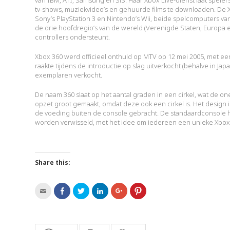
tv-shows, muziekvideo’s en gehuurde films te downloaden. De 
Sony’s PlayStation 3 en Nintendo’s Wii, beide spelcomputers van 
de drie hoofdregio’s van de wereld (Verenigde Staten, Europa 
controllers ondersteunt.
Xbox 360 werd officieel onthuld op MTV op 12 mei 2005, met ee
raakte tijdens de introductie op slag uitverkocht (behalve in J
exemplaren verkocht.
De naam 360 slaat op het aantal graden in een cirkel, wat de o
opzet groot gemaakt, omdat deze ook een cirkel is. Het design i
de voeding buiten de console gebracht. De standaardconsole h
worden verwisseld, met het idee om iedereen een unieke Xbox 
Share this:
Click
Click
Click
Click
Click
Click
to
to
to
to
to
to
email
share
share
share
share
share
this
on
on
on
on
on
to
Facebook
Twitter
LinkedIn
Google+
Pinterest
a
(Opens
(Opens
(Opens
(Opens
(Opens
friend
in
in
in
in
in