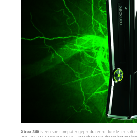
Xbox 360
is een spelcomputer geproduceerd door Microsoft 
van IBM, ATI, Samsung en SiS. Haar Xbox Live-dienst laat speler