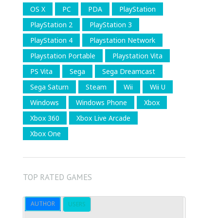
OS X
PC
PDA
PlayStation
PlayStation 2
PlayStation 3
PlayStation 4
Playstation Network
Playstation Portable
Playstation Vita
PS Vita
Sega
Sega Dreamcast
Sega Saturn
Steam
Wii
Wii U
Windows
Windows Phone
Xbox
Xbox 360
Xbox Live Arcade
Xbox One
TOP RATED GAMES
AUTHOR
USERS