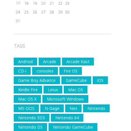
17
18
19
20
21
22
23
24
25
26
27
28
29
30
31
TAGS
Android
Arcade
Arcade Kast
CD-i
consoles
Fire OS
Game Boy Advance
GameCube
iOS
Kindle Fire
Linux
Mac OS
Mac OS X
Microsoft Windows
MS-DOS
N-Gage
Nes
Nintendo
Nintendo 3DS
Nintendo 64
Nintendo DS
Nintendo GameCube