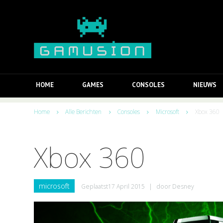
HOME
GAMES
CONSOLES
NIEUWS
Home
Alle Berichten
Consoles
Microsoft
Xbox 360
Xbox 360
microsoft
Geplaatst
17 April 2015
|
door
Desney