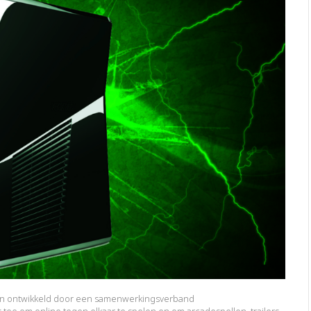
en ontwikkeld door een samenwerkingsverband
s toe om online tegen elkaar te spelen en om arcadespellen, trailers,