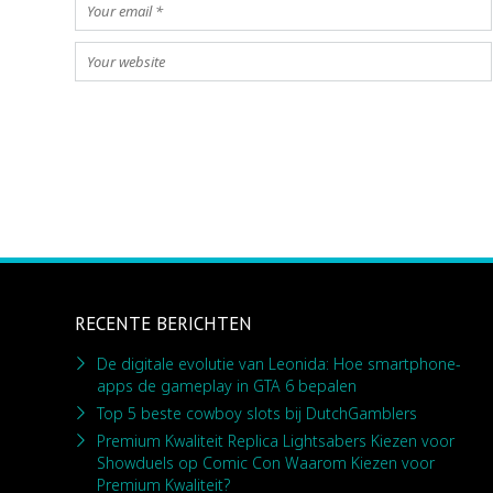
RECENTE BERICHTEN
De digitale evolutie van Leonida: Hoe smartphone-
apps de gameplay in GTA 6 bepalen
Top 5 beste cowboy slots bij DutchGamblers
Premium Kwaliteit Replica Lightsabers Kiezen voor
Showduels op Comic Con Waarom Kiezen voor
Premium Kwaliteit?