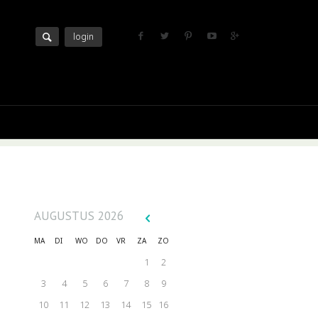
login
AUGUSTUS
2026
MA
DI
WO
DO
VR
ZA
ZO
1
2
3
4
5
6
7
8
9
10
11
12
13
14
15
16