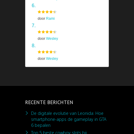
The Last of Us
door
Rami
Shadow Of The Colossus
door
Wesley
Prototype
door
Wesley
RECENTE BERICHTEN
De digitale evolutie van Leonida: Hoe
smartphone-apps de gameplay in GTA
6 bepalen
Top 5 beste cowboy slots bij