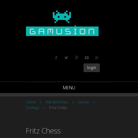
login
MENU
Home
Alle Berichten
Games
Strategy
Fritz Chess
Fritz Chess