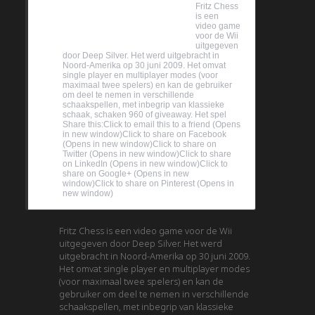
63.6%
Fritz Chess
is een
video game
voor de Wii
uitgegeven
door Deep Silver. Het werd uitgebracht in
Noord-Amerika op 30 juni 2009. Het omvat
single player en multiplayer modes (voor
maximaal twee spelers) en kan de gebruiker
om deel te nemen in verschillende
schaakspellen, met inbegrip van klassieke
schaak, schaken 960 of giveaway. Het spel
Share this:Click to email this to a friend (Opens
in new window)Click to share on Facebook
(Opens in new window)Click to share on
Twitter (Opens in new window)Click to share
on LinkedIn (Opens in new window)Click to
share on Google+ (Opens in new
window)Click to share on Pinterest (Opens in
new window)
Fritz Chess is een video game voor de Wii
uitgegeven door Deep Silver. Het werd
uitgebracht in Noord-Amerika op 30 juni 2009.
Het omvat single player en multiplayer modes
(voor maximaal twee spelers) en kan de
gebruiker om deel te nemen in verschillende
schaakspellen, met inbegrip van klassieke