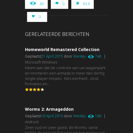
80
0
63.6
0
GERELATEERDE BERICHTEN
Homeworld Remastered Collection
Geplaatst
21 April 2015
door
Wesley
746
|
Microsoft Windows
Neem aan dat de controle van uw wagenpark
en monteren een armada in meer dan dertig
single-player missies . Kies eenheid , vloot
formaties en...
Worms 2: Armageddon
Geplaatst
18 April 2015
door
Wesley
188
|
Android
Zeer oud en zeer goed, de Worms -serie
leidde de weg als het gaat om het maken van