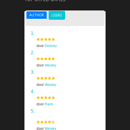
AUTHOR
USERS
Grand Theft Auto V
door
Desney
Skyrim
door
Wesley
Half Life 2
door
Wesley
Far Cry 4
door
Rami
Homeworld Remastered
Collection
door
Wesley