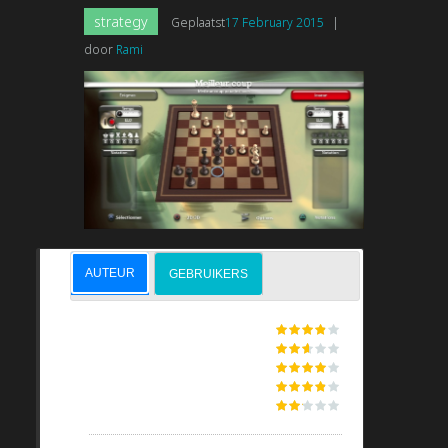
strategy
Geplaatst
17 February 2015
|
door
Rami
AUTEUR
GEBRUIKERS
GRAPHICS
STORYLINE
CONTROLS
SMOOTHNESS
SOUND & MUSIC